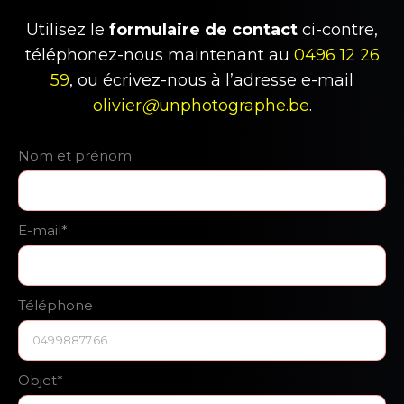
Utilisez le
formulaire de contact
ci-contre,
téléphonez-nous maintenant au
0496 12 26
59
, ou écrivez-nous à l’adresse e-mail
olivier
@
unphotographe.be
.
Nom et prénom
E-mail*
Téléphone
Objet*