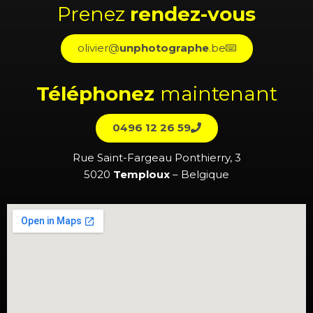
Prenez
rendez-vous
olivier@
unphotographe
.be
Téléphonez
maintenant
0496 12 26 59
Rue Saint-Fargeau Ponthierry, 3
5020
Temploux
– Belgique